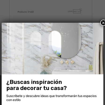
SUNSET SLATE NON-SLIP
¿Buscas inspiración
para decorar tu casa?
Ambientes para inspirarse
Suscríbete y descubre ideas que transformarán tus espacios
con estilo