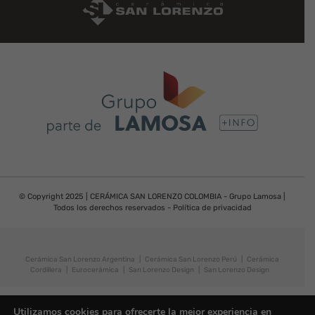
© Copyright 2025 | CERÁMICA SAN LORENZO COLOMBIA - Grupo Lamosa |
Todos los derechos reservados -
Política de privacidad
Cerámica San Lorenzo Argentina
|
Cerámica San Lorenzo Perú
|
Cerámica
Cordillera
|
Eurocerámica
|
San Lorenzo Design
|
San Lorenzo Design
Utilizamos cookies para ofrecerte la mejor experiencia en