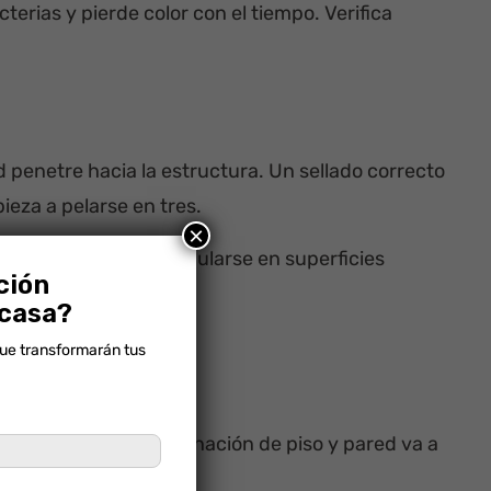
erias y pierde color con el tiempo. Verifica
penetre hacia la estructura. Un sellado correcto
eza a pelarse en tres.
×
ntes que pueden acumularse en superficies
ción
 casa?
que transformarán tus
se
sta?” sino “¿qué combinación de piso y pared va a