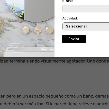
E-mail:
Actividad:
ecide cuál de los dos va a ser el protagonista y cuál el
omo Ártica o Palomino beige) para que el conjunto respir
idad termina siendo visualmente agotador. Uno donde u
er, pero en un espacio pequeño como un baño, demasi
ed debería ser más lisa. Si la pared tiene relieve o patr