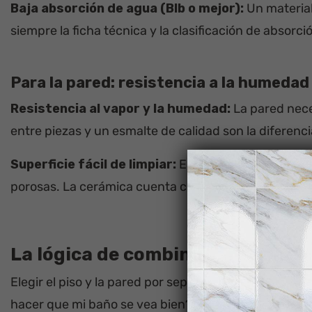
Baja absorción de agua (BIb o mejor):
Un material
siempre la ficha técnica y la clasificación de absorci
Para la pared: resistencia a la humedad 
Resistencia al vapor y la humedad:
La pared nece
entre piezas y un esmalte de calidad son la diferen
Superficie fácil de limpiar:
El baño es el espacio 
porosas. La cerámica cuenta con una superficie esma
La lógica de combinar piso y par
Elegir el piso y la pared por separado es el error m
hacer que mi baño se vea bien?”