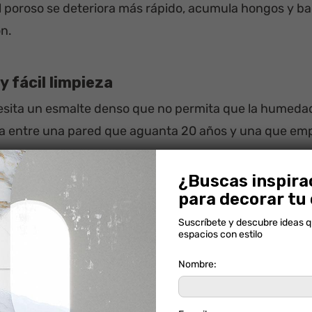
 poroso se deteriora más rápido, acumula hongos y bact
ón.
y fácil limpieza
sita un esmalte denso que no permita que la humedad 
cia entre una pared que aguanta 20 años y una que empi
que más se limpia con productos de limpieza y deterge
¿Buscas inspira
ltada y lisa que fácil mantenimiento.
para decorar tu
Suscríbete y descubre ideas 
espacios con estilo
ed: cómo crear armonía sin aburrir
Nombre:
ás común. La pregunta correcta no es “¿qué piso me gu