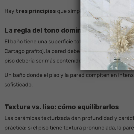
Hay
tres principios
que simplifican esa decisión:
La regla del tono dominante
El baño tiene una superficie total = piso + paredes. D
Cartago grafito), la pared debe ser neutra y clara (c
piso debería ser más contenido.
Un baño donde el piso y la pared compiten en intens
sofisticado.
Textura vs. liso: cómo equilibrarlos
Las cerámicas texturizada dan profundidad y caráct
práctica: si el piso tiene textura pronunciada, la par