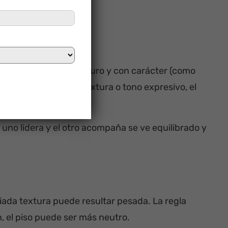
 fondo. Si el piso es oscuro y con carácter (como
e. Si la pared tiene textura o tono expresivo, el
no lidera y el otro acompaña se ve equilibrado y
ada textura puede resultar pesada. La regla
ón, el piso puede ser más neutro.