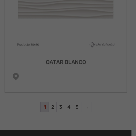
QATAR BLANCO
1
2
3
4
5
→