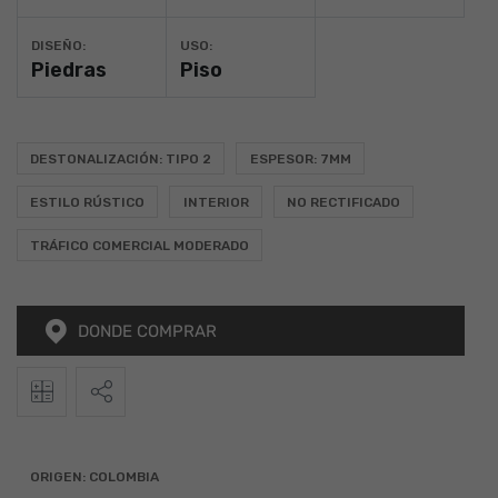
DISEÑO:
USO:
Piedras
Piso
DESTONALIZACIÓN: TIPO 2
ESPESOR: 7MM
ESTILO RÚSTICO
INTERIOR
NO RECTIFICADO
TRÁFICO COMERCIAL MODERADO
DONDE COMPRAR
2
Calculadora
Alto
Ancho
Total (m
)
ORIGEN:
COLOMBIA