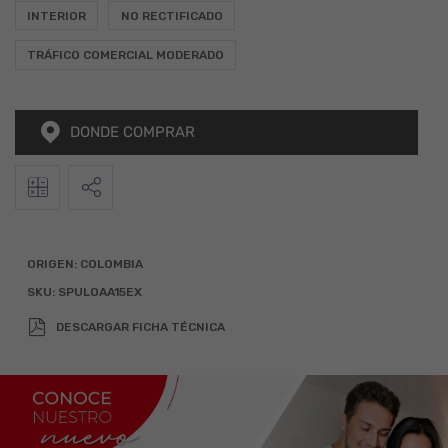
INTERIOR
NO RECTIFICADO
TRÁFICO COMERCIAL MODERADO
DONDE COMPRAR
2
Calculadora
Alto
Ancho
Total (m
)
ORIGEN:
COLOMBIA
SKU:
SPULOAA15EX
x
=
DESCARGAR FICHA TÉCNICA
Agregar 10% por desperdicio