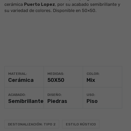
cerámica
Puerto Lopez
, por su acabado
semibrillante
y
su
variedad de colores
. Disponible en
50×50
.
MATERIAL:
MEDIDAS:
COLOR:
Cerámica
50X50
Mix
ACABADO:
DISEÑO:
USO:
Semibrillante
Piedras
Piso
DESTONALIZACIÓN: TIPO 2
ESTILO RÚSTICO