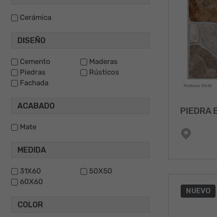
Cerámica
DISEÑO
Cemento
Maderas
Piedras
Rústicos
Fachada
ACABADO
PIEDRA 
Mate
MEDIDA
31X60
50X50
60X60
NUEVO
COLOR