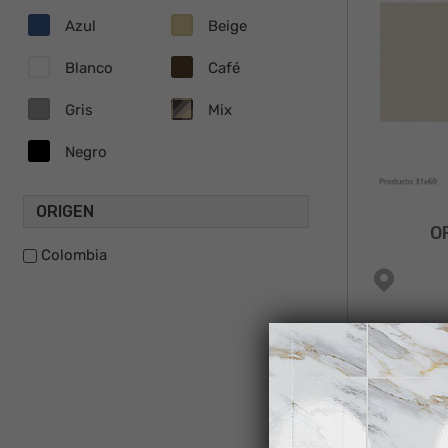
Azul
Beige
Blanco
Café
Gris
Mix
Negro
ORIGEN
O
Colombia
NUEVO