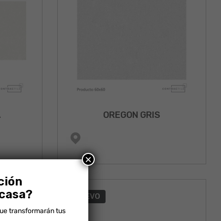
A
OREGON GRIS
×
ción
 casa?
NUEVO
que transformarán tus