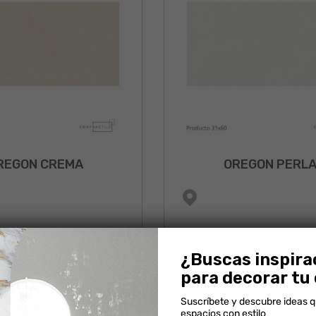
REGON CREMA
OREGON PERL
¿Buscas inspira
para decorar tu
NUEVO
Suscríbete y descubre ideas 
espacios con estilo