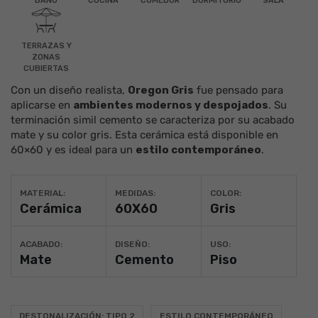
BAÑO
COCINA
COMEDOR
DORMITORIO
SALA
TERRAZAS Y
ZONAS
CUBIERTAS
Con un diseño realista,
Oregon Gris
fue pensado para
aplicarse en
ambientes modernos y despojados
. Su
terminación simil
cemento
se caracteriza por su acabado
mate
y su color gris. Esta
cerámica
está disponible en
60×60
y es ideal para un
estilo contemporáneo
.
MATERIAL:
MEDIDAS:
COLOR:
Cerámica
60X60
Gris
ACABADO:
DISEÑO:
USO:
Mate
Cemento
Piso
DESTONALIZACIÓN: TIPO 2
ESTILO CONTEMPORÁNEO