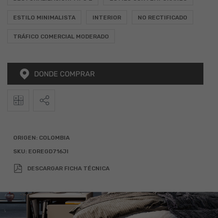
ESTILO MINIMALISTA
INTERIOR
NO RECTIFICADO
TRÁFICO COMERCIAL MODERADO
DONDE COMPRAR
2
Calculadora
Alto
Ancho
Total (m
)
ORIGEN:
COLOMBIA
SKU:
EOREGD716JI
x
=
DESCARGAR FICHA TÉCNICA
Agregar 10% por desperdicio