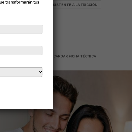
que transformarán tus
NO RECTIFICADO
RESISTENTE A LA FRICCIÓN
2
Ancho
Total (m
)
ARTAD16CL
DESCARGAR FICHA TÉCNICA
x
=
gregar 10% por desperdicio