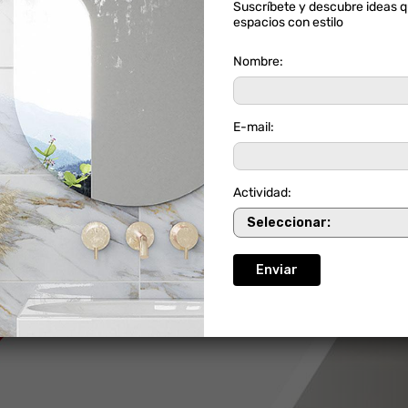
Suscríbete y descubre ideas 
ESTILO RÚSTICO
INTERIOR
espacios con estilo
Nombre:
DONDE COMPRAR
E-mail:
Calculadora
Alto
ORIGEN:
COLOMBIA
SKU:
SC
Actividad:
A