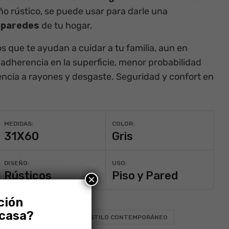
eño
rústico,
se puede usar para darle una
s
paredes
de tu hogar.
s que te ayudan a cuidar a tu familia, aun en
adherencia en la superficie, menor probabilidad
encia a rayones y desgaste. Seguridad y confort en
MEDIDAS:
COLOR:
31X60
Gris
DISEÑO:
USO:
Rústicos
Piso y Pared
×
ción
 casa?
ONALIZACIÓN: TIPO 2
ESTILO CONTEMPORÁNEO