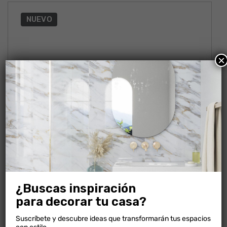
NUEVO
×
¿Buscas inspiración
para decorar tu casa?
PARED ARTICA
Suscríbete y descubre ideas que transformarán tus espacios