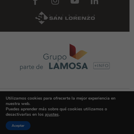
© Copyright 2025 | CERÁMICA SAN LORENZO COLOMBIA - Grupo Lamosa |
Utilizamos cookies para ofrecerte la mejor experiencia en
Todos los derechos reservados -
Política de privacidad
nuestra web.
Puedes aprender más sobre qué cookies utilizamos o
desactivarlas en los
ajustes
.
Cerámica San Lorenzo Argentina
|
Cerámica San Lorenzo Perú
|
Cerámica
Aceptar
Cordillera
|
Eurocerámica
|
San Lorenzo Design
|
San Lorenzo Design