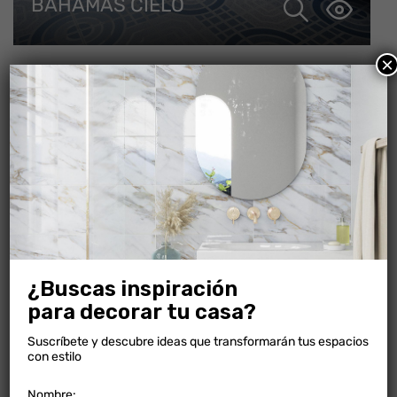
BAHAMAS CIELO
×
CALDAS FORTE
¿Buscas inspiración
para decorar tu casa?
Suscríbete y descubre ideas que transformarán tus espacios
ZAFIRO BLANCO + FORTALEZA
con estilo
GRAFITO + MARMOL DEL
Nombre: