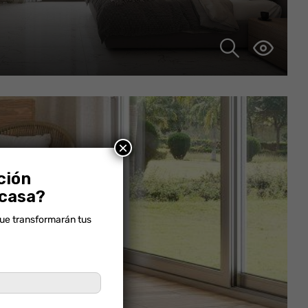
×
ción
 casa?
que transformarán tus