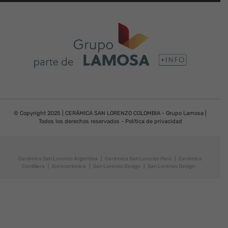
© Copyright 2025 | CERÁMICA SAN LORENZO COLOMBIA - Grupo Lamosa |
Todos los derechos reservados -
Política de privacidad
Cerámica San Lorenzo Argentina
|
Cerámica San Lorenzo Perú
|
Cerámica
Cordillera
|
Eurocerámica
|
San Lorenzo Design
|
San Lorenzo Design