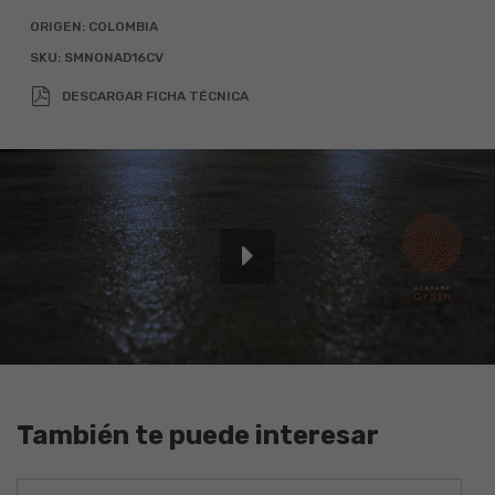
2
Calculadora
Alto
Ancho
Total (m
)
ORIGEN:
COLOMBIA
SKU:
SMNONAD16CV
x
=
DESCARGAR FICHA TÉCNICA
Agregar 10% por desperdicio
También te puede interesar