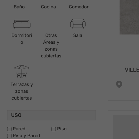
Baño
Cocina
Comedor
Dormitori
Otras
Sala
o
Áreas y
zonas
cubiertas
VILL
Terrazas y
zonas
cubiertas
USO
Pared
Piso
Piso y Pared