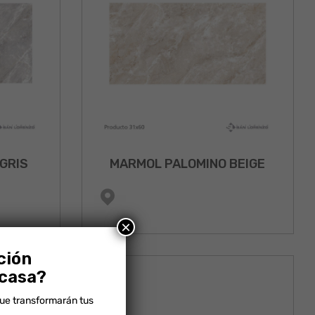
GRIS
MARMOL PALOMINO BEIGE
×
ción
 casa?
que transformarán tus