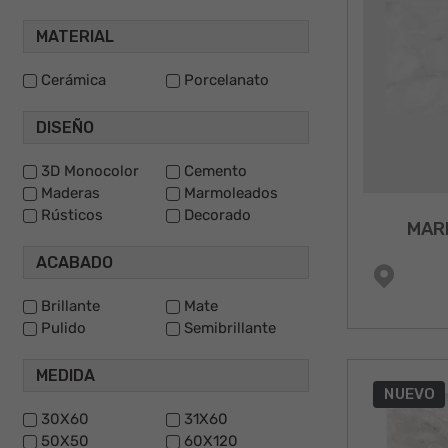
MATERIAL
Cerámica
Porcelanato
DISEÑO
3D Monocolor
Cemento
Maderas
Marmoleados
Rústicos
Decorado
MAR
ACABADO
Brillante
Mate
Pulido
Semibrillante
MEDIDA
NUEVO
30X60
31X60
50X50
60X120