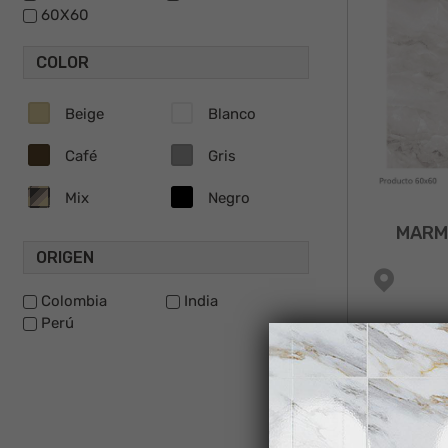
60X60
COLOR
Beige
Blanco
Café
Gris
Mix
Negro
MARM
ORIGEN
Colombia
India
Perú