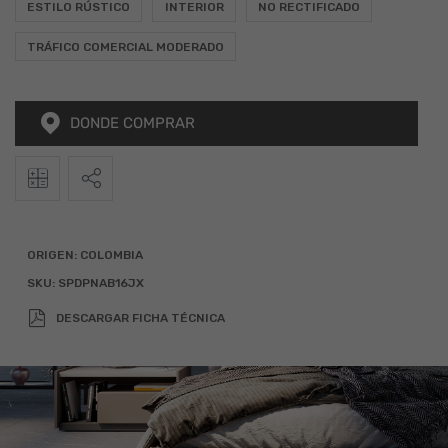
ESTILO RÚSTICO
INTERIOR
NO RECTIFICADO
TRÁFICO COMERCIAL MODERADO
DONDE COMPRAR
2
Calculadora
Alto
Ancho
Total (m
)
ORIGEN:
COLOMBIA
SKU:
SPDPNAB16JX
x
=
DESCARGAR FICHA TÉCNICA
Agregar 10% por desperdicio