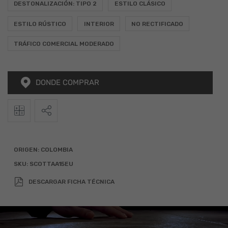
DESTONALIZACIÓN: TIPO 2
ESTILO CLÁSICO
ESTILO RÚSTICO
INTERIOR
NO RECTIFICADO
TRÁFICO COMERCIAL MODERADO
DONDE COMPRAR
2
Calculadora
Alto
Ancho
Total (m
)
ORIGEN:
COLOMBIA
SKU:
SCOTTAA15EU
x
=
DESCARGAR FICHA TÉCNICA
Agregar 10% por desperdicio