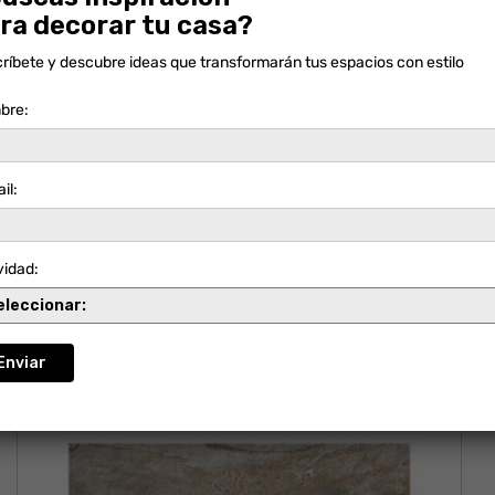
ra decorar tu casa?
ríbete y descubre ideas que transformarán tus espacios con estilo
bre:
il:
FACHADA SALITRE MIX
vidad: