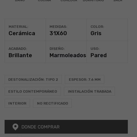
BAÑO
COCINA
COMEDOR
DORMITORIO
SALA
MATERIAL:
MEDIDAS:
COLOR:
Cerámica
31X60
Gris
ACABADO:
DISEÑO:
USO:
Brillante
Marmoleados
Pared
DESTONALIZACIÓN: TIPO 2
ESPESOR: 7.6 MM
ESTILO CONTEMPORÁNEO
INSTALACIÓN TRABADA
INTERIOR
NO RECTIFICADO
DONDE COMPRAR