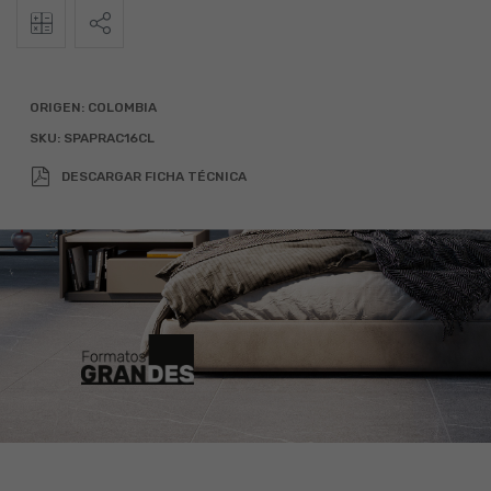
2
Calculadora
Alto
Ancho
Total (m
)
ORIGEN:
COLOMBIA
SKU:
SPAPRAC16CL
x
=
DESCARGAR FICHA TÉCNICA
Agregar 10% por desperdicio