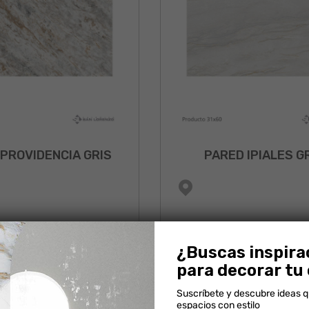
PROVIDENCIA GRIS
PARED IPIALES G
¿Buscas inspira
para decorar tu
NUEVO
Suscríbete y descubre ideas 
espacios con estilo