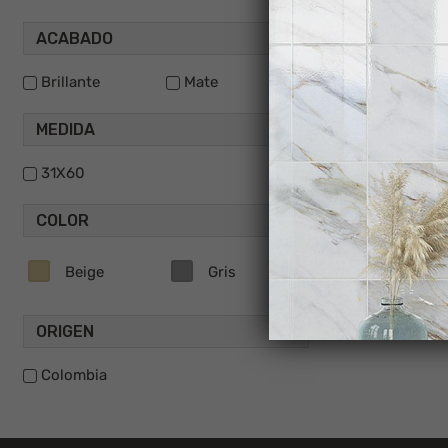
ACABADO
Brillante
Mate
MEDIDA
31X60
COLOR
ME
Beige
Gris
ORIGEN
Colombia