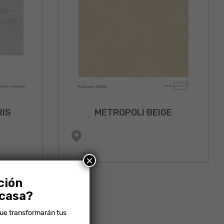
RIS
METROPOLI BEIGE
×
ción
 casa?
que transformarán tus