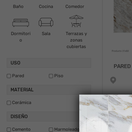
Baño
Cocina
Comedor
Dormitori
Sala
Terrazas y
o
zonas
cubiertas
USO
PARED 
Pared
Piso
MATERIAL
Cerámica
NUEVO
DISEÑO
Cemento
Marmoleados