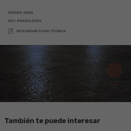
2
Calculadora
Alto
Ancho
Total (m
)
ORIGEN:
INDIA
SKU:
KMAGOLD1ZIV
x
=
DESCARGAR FICHA TÉCNICA
Agregar 10% por desperdicio
También te puede interesar