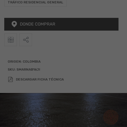
TRÁFICO RESIDENCIAL GENERAL
DONDE COMPRAR
2
Calculadora
Alto
Ancho
Total (m
)
ORIGEN:
COLOMBIA
SKU:
SMARNAB16JI
x
=
DESCARGAR FICHA TÉCNICA
Agregar 10% por desperdicio