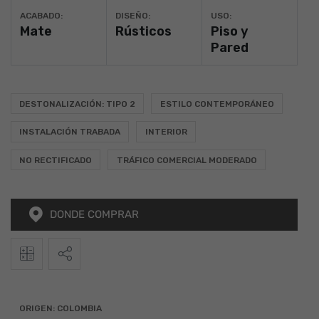
ACABADO:
DISEÑO:
USO:
Mate
Rústicos
Piso y
Pared
DESTONALIZACIÓN: TIPO 2
ESTILO CONTEMPORÁNEO
INSTALACIÓN TRABADA
INTERIOR
NO RECTIFICADO
TRÁFICO COMERCIAL MODERADO
DONDE COMPRAR
2
Calculadora
Alto
Ancho
Total (m
)
ORIGEN:
COLOMBIA