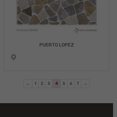
PUERTO LOPEZ
←
1
2
3
4
5
6
7
→