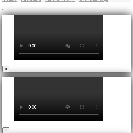
Cordillera
|
Eurocerámica
|
San Lorenzo Design
|
San Lorenzo Design
×
×