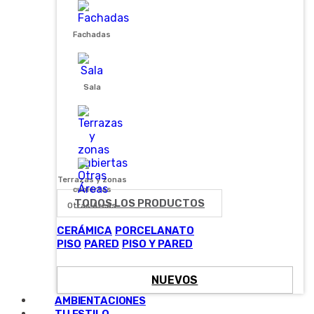
Fachadas
Sala
Terrazas y zonas
cubiertas
TODOS LOS PRODUCTOS
Otras Áreas
CERÁMICA
PORCELANATO
PISO
PARED
PISO Y PARED
NUEVOS
AMBIENTACIONES