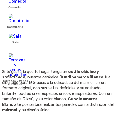
Comedor
Dormitorio
Sala
Si te gustaría que tu hogar tenga un
estilo clásico y
sofisticado
, nuestra
cerámica
Cundinamarca Blanco
fue
Terrazas y zonas
diseñado para ti! Gracias a la delicadeza del
mármol
, en un
cubiertas
formato original, con sus vetas definidas y su acabado
brillante
, podrás crear espacios únicos e inspiradores. Con un
tamaño de
31×60
, y su color
blanco
,
Cundinamarca
Blanco
te posibilitará realzar tus paredes con la distinción del
mármol
y su diseño único.