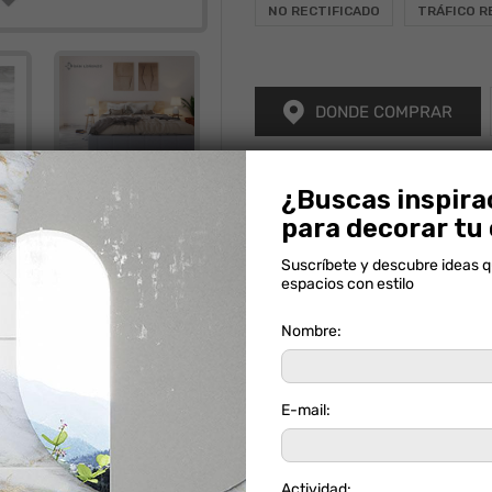
NO RECTIFICADO
TRÁFICO R
DONDE COMPRAR
Calculadora
Alto
¿Buscas inspira
ORIGEN:
COLOMBIA
SKU:
SM
para decorar tu
 tono puede variar.
Suscríbete y descubre ideas 
espacios con estilo
A
Nombre:
E-mail:
Actividad: