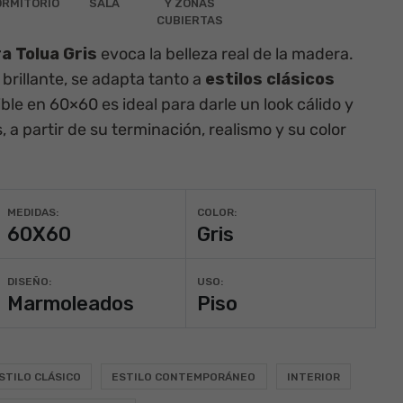
RMITORIO
SALA
Y ZONAS
CUBIERTAS
 Tolua Gris
evoca la belleza real de la
madera
.
o
brillante
, se adapta tanto a
estilos clásicos
ble en
60×60
es ideal para darle un look cálido y
 a partir de su terminación, realismo y su color
MEDIDAS:
COLOR:
60X60
Gris
DISEÑO:
USO:
Marmoleados
Piso
STILO CLÁSICO
ESTILO CONTEMPORÁNEO
INTERIOR