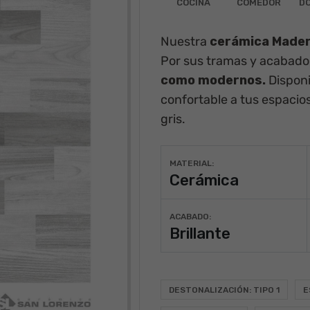
COCINA
COMEDOR
DO
Nuestra
cerámica
Madera
Por sus tramas y acabad
como modernos.
Disponi
confortable a tus espacios,
gris
.
MATERIAL:
Cerámica
ACABADO:
Brillante
DESTONALIZACIÓN: TIPO 1
E