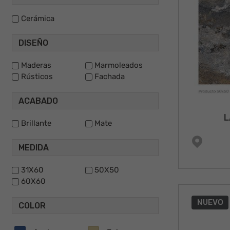
Cerámica
DISEÑO
Maderas
Marmoleados
Rústicos
Fachada
ACABADO
L
Brillante
Mate
MEDIDA
31X60
50X50
60X60
NUEVO
COLOR