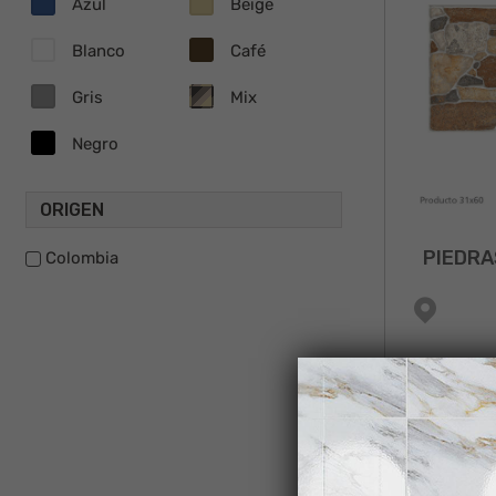
Azul
Beige
Blanco
Café
Gris
Mix
Negro
ORIGEN
PIEDRA
Colombia
NUEVO