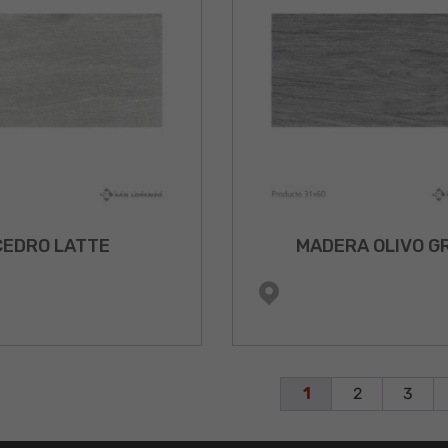
CEDRO LATTE
MADERA OLIVO G
1
2
3