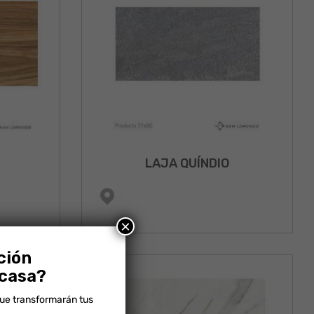
LAJA QUÍNDIO
×
ción
 casa?
que transformarán tus