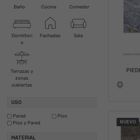
Baño
Cocina
Comedor
Dormitori
Fachadas
Sala
o
PIED
Terrazas y
zonas
cubiertas
USO
Pared
Piso
NUEVO
Piso y Pared
MATERIAL