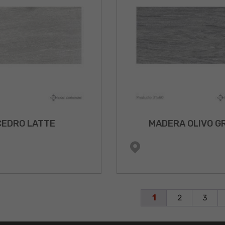
CEDRO LATTE
MADERA OLIVO G
1
2
3