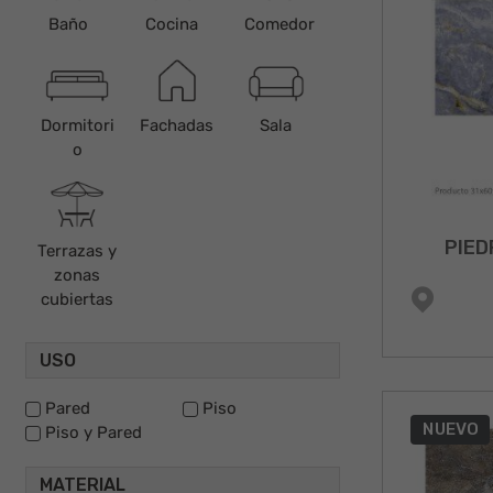
Baño
Cocina
Comedor
Dormitori
Fachadas
Sala
o
PIED
Terrazas y
zonas
cubiertas
USO
Pared
Piso
NUEVO
Piso y Pared
MATERIAL