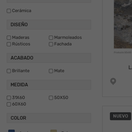
Cerámica
DISEÑO
Maderas
Marmoleados
Rústicos
Fachada
ACABADO
L
Brillante
Mate
MEDIDA
31X60
50X50
60X60
NUEVO
COLOR