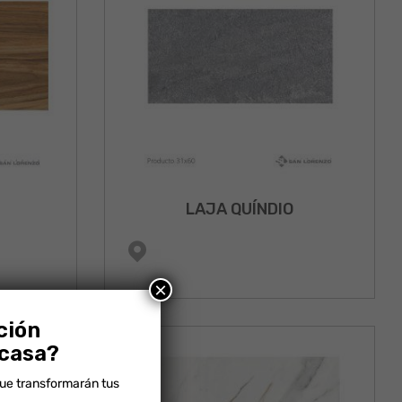
LAJA QUÍNDIO
×
ción
 casa?
que transformarán tus