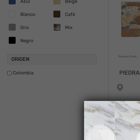
Azul
Beige
Blanco
Café
Gris
Mix
Negro
ORIGEN
PIEDRA
Colombia
NUEVO