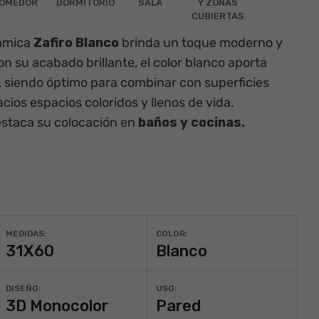
OMEDOR
DORMITORIO
SALA
Y ZONAS
CUBIERTAS
ámica
Zafiro Blanco
brinda un toque moderno y
Con su acabado
brillante
, el color
blanco
aporta
, siendo óptimo para combinar con superficies
ios espacios coloridos y llenos de vida.
estaca su colocación en
baños y cocinas.
MEDIDAS:
COLOR:
31X60
Blanco
DISEÑO:
USO:
3D Monocolor
Pared