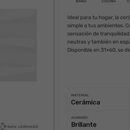
BAÑO
COCINA
C
Ideal para tu hogar, la
cer
simple a tus ambientes. 
sensación de tranquilidad
neutras y también en espac
Disponible en
31×60
, se d
MATERIAL:
Cerámica
ACABADO:
Brillante