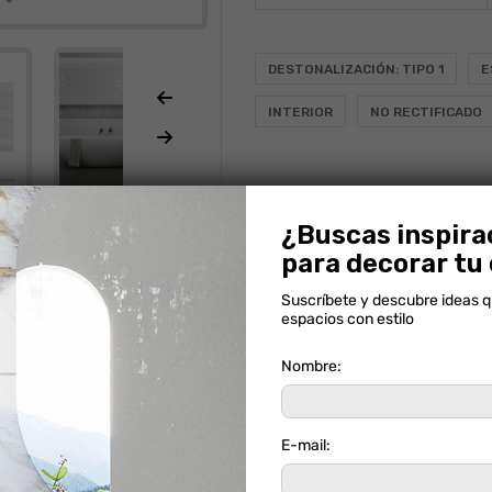
DESTONALIZACIÓN: TIPO 1
E
INTERIOR
NO RECTIFICADO
DONDE COMPRAR
 tono puede variar.
¿Buscas inspira
para decorar tu
Calculadora
Alto
Suscríbete y descubre ideas 
ORIGEN:
COLOMBIA
SKU:
SZ
espacios con estilo
Nombre:
A
E-mail: