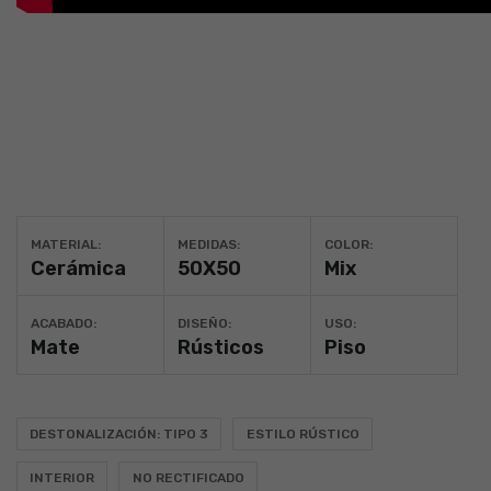
MATERIAL:
MEDIDAS:
COLOR:
Cerámica
50X50
Mix
ACABADO:
DISEÑO:
USO:
Mate
Rústicos
Piso
DESTONALIZACIÓN: TIPO 3
ESTILO RÚSTICO
INTERIOR
NO RECTIFICADO