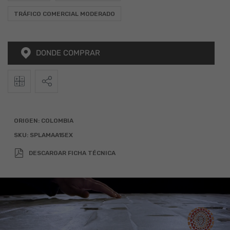
TRÁFICO COMERCIAL MODERADO
DONDE COMPRAR
2
Calculadora
Alto
Ancho
Total (m
)
ORIGEN:
COLOMBIA
SKU:
SPLAMAA15EX
x
=
DESCARGAR FICHA TÉCNICA
Agregar 10% por desperdicio