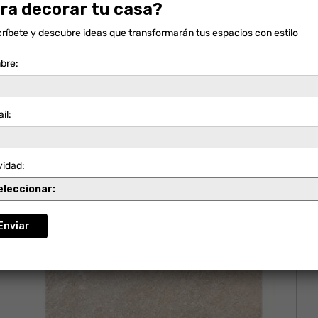
ra decorar tu casa?
ríbete y descubre ideas que transformarán tus espacios con estilo
bre:
il:
LAJA ESPINAL
vidad: