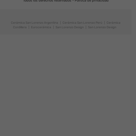
Todos los derechos reservados -
Política de privacidad
Cerámica San Lorenzo Argentina
|
Cerámica San Lorenzo Perú
|
Cerámica
Cordillera
|
Eurocerámica
|
San Lorenzo Design
|
San Lorenzo Design