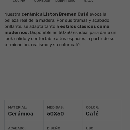
COCINA
COMEDOR
DORMITORIO
SALA
Nuestra
cerámica
Liston Bremen Café
evoca la
belleza real de la
madera
. Por sus tramas y acabado
brillante
, se adapta tanto a
estilos clásicos como
modernos.
Disponible en
50×50
es ideal para darle un
look cálido y confortable a tus espacios, a partir de su
terminación, realismo y su color
café
.
MATERIAL:
MEDIDAS:
COLOR:
Cerámica
50X50
Café
ACABADO:
DISEÑO:
USO: