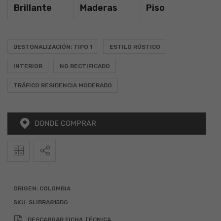
Brillante
Maderas
Piso
DESTONALIZACIÓN: TIPO 1
ESTILO RÚSTICO
INTERIOR
NO RECTIFICADO
TRÁFICO RESIDENCIA MODERADO
DONDE COMPRAR
2
Calculadora
Alto
Ancho
Total (m
)
ORIGEN:
COLOMBIA
SKU:
SLIBRA815DG
x
=
DESCARGAR FICHA TÉCNICA