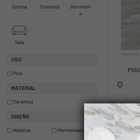
Cocina
Comedor
Dormitori
o
Sala
USO
PIS
Piso
MATERIAL
Cerámica
DISEÑO
Maderas
Marmoleados