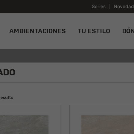
Series
Novedad
AMBIENTACIONES
TU ESTILO
DÓ
ADO
results