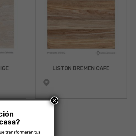
IGE
LISTON BREMEN CAFE
×
ción
 casa?
que transformarán tus