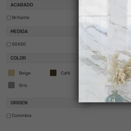
ACABADO
Brillante
MEDIDA
50X50
COLOR
Beige
Café
Gris
ORIGEN
Colombia