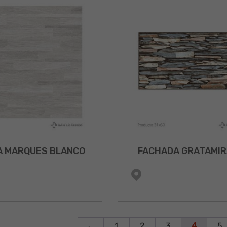
 MARQUES BLANCO
FACHADA GRATAMIR
←
1
2
3
4
5