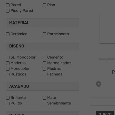
Pared
Piso
Piso y Pared
MATERIAL
Cerámica
Porcelanato
DISEÑO
3D Monocolor
Cemento
Maderas
Marmoleados
Monocolor
Piedras
P
Rústicos
Fachada
ACABADO
Brillante
Mate
Pulido
Semibrillante
NUEVO