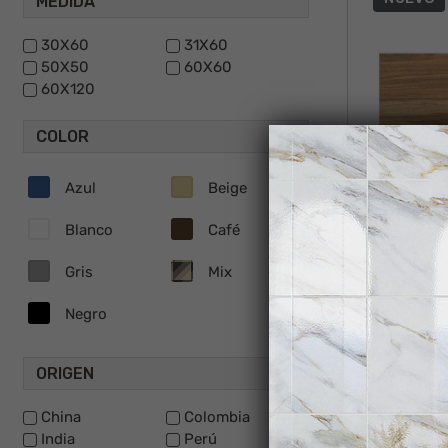
MEDIDA
30X60
31X60
50X50
60X60
60X120
COLOR
Azul
Beige
Blanco
Café
Gris
Mix
Negro
ORIGEN
China
Colombia
India
Perú