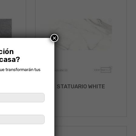
×
ción
 casa?
que transformarán tus
STATUARIO WHITE