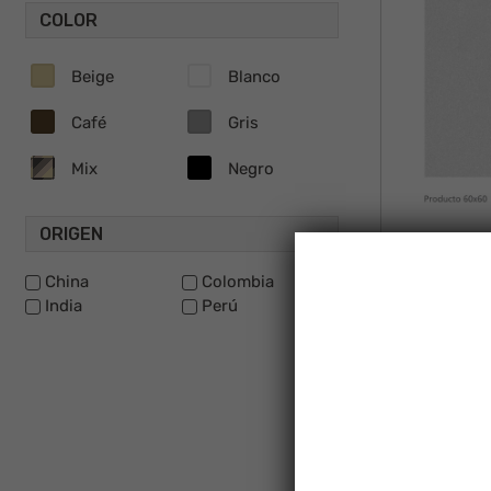
COLOR
Beige
Blanco
Café
Gris
Mix
Negro
ORIGEN
China
Colombia
India
Perú