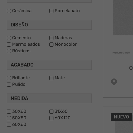
Cerámica
Porcelanato
DISEÑO
Cemento
Maderas
Marmoleados
Monocolor
Rústicos
ACABADO
O
Brillante
Mate
Pulido
MEDIDA
30X60
31X60
NUEVO
50X50
60X120
60X60