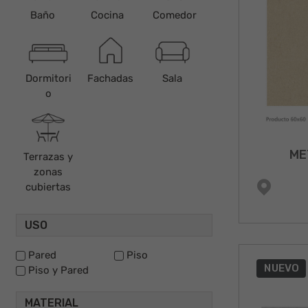
Baño
Cocina
Comedor
Dormitori
Fachadas
Sala
o
ME
Terrazas y
zonas
cubiertas
USO
Pared
Piso
NUEVO
Piso y Pared
MATERIAL