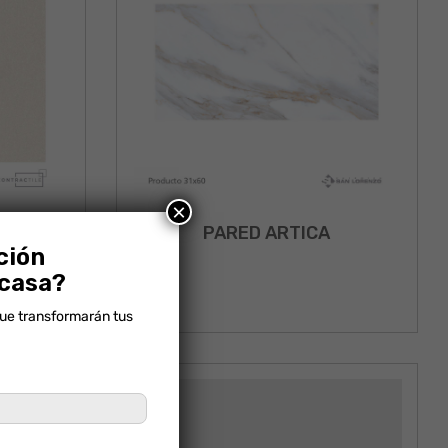
×
PARED ARTICA
ción
 casa?
que transformarán tus