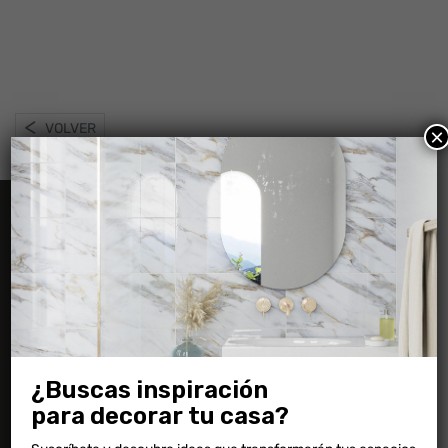
VOLVER
×
Información
Preguntas frecuentes
Novedades
¿Buscas inspiración
Ambientaciones
para decorar tu casa?
Descargas