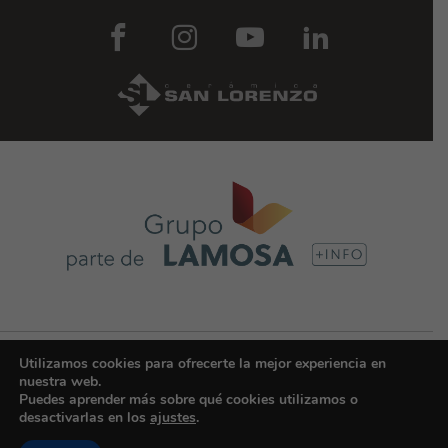
© Copyright 2025 | CERÁMICA SAN LORENZO COLOMBIA - Grupo Lamosa |
Utilizamos cookies para ofrecerte la mejor experiencia en
Todos los derechos reservados -
Política de privacidad
nuestra web.
Puedes aprender más sobre qué cookies utilizamos o
desactivarlas en los
ajustes
.