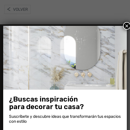
VOLVER
×
Información
Preguntas frecuentes
Novedades
Ambientaciones
¿Buscas inspiración
Descargas
para decorar tu casa?
Suscríbete y descubre ideas que transformarán tus espacios
Contacto
con estilo