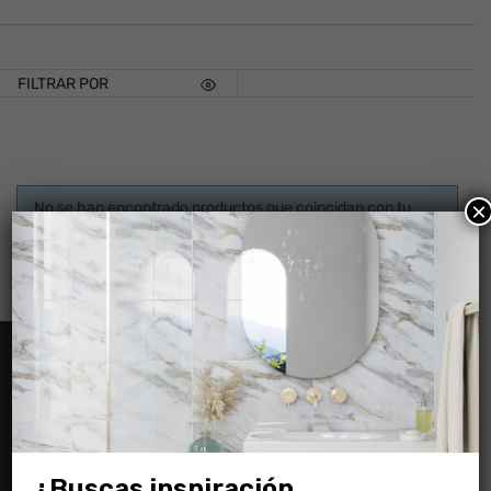
FILTRAR POR
×
No se han encontrado productos que coincidan con tu
selección.
Información
¿Buscas inspiración