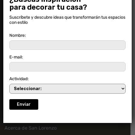
Preguntas frecuentes
para decorar tu casa?
Novedades
Suscríbete y descubre ideas que transformarán tus espacios
Ambientaciones
con estilo
Descargas
Nombre:
Contacto
E-mail:
Actividad:
Contacto
Empresa
Acerca de San Lorenzo